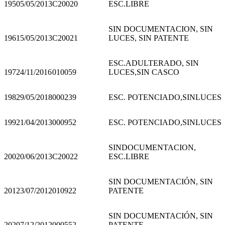
195
05/05/2013
C20020
ESC.LIBRE
SIN DOCUMENTACION, SIN
196
15/05/2013
C20021
LUCES, SIN PATENTE
ESC.ADULTERADO, SIN
197
24/11/2016
010059
LUCES,SIN CASCO
198
29/05/2018
000239
ESC. POTENCIADO,SINLUCES
199
21/04/2013
000952
ESC. POTENCIADO,SINLUCES
SINDOCUMENTACION,
200
20/06/2013
C20022
ESC.LIBRE
SIN DOCUMENTACIÓN, SIN
201
23/07/2012
010922
PATENTE
SIN DOCUMENTACIÓN, SIN
202
07/12/2012
000552
PATENTE