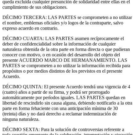
queda excluida cualquier presunción de solidaridad entre ellas en el
cumplimiento de sus obligaciones.
DÉCIMO TERCERA: LAS PARTES se comprometen a no utilizar
el nombre, emblemas oficiales y/o logos de la contraparte, salvo
expreso acuerdo en contrario.
DÉCIMO CUARTA: LAS PARTES asumen recíprocamente el
deber de confidencialidad sobre la información de cualquier
naturaleza obtenida de la otra parte en forma directa o que pudieran
conocer con motivo, o en ocasión del desarrollo del objeto del
presente ACUERDO MARCO DE HERMANAMIENTO. LAS
PARTES se comprometen a no utilizar la información recibida para
propósitos o por medios distintos de los previstos en el presente
Acuerdo.
DÉCIMO QUINTA: El presente Acuerdo tendrá una vigencia de 4
(cuatro) años a partir de su firma, y podrá ser prorrogado
automáticamente por períodos iguales. LAS PARTES quedan en
libertad de rescindirlo sin causa alguna, debiendo notificarlo a la otra
parte en forma fehaciente con una anticipación mínima de 30
(treinta) días y no dará derecho a reclamar indemnización de
ninguna naturaleza.
DÉCIMO SEXTA: Para la solución de controversias referente a
toda cuestión emergente de la celebración, interpretación y ejecución