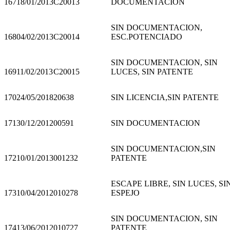
167
18/01/2013
C20013
DOCUMENTACION
SIN DOCUMENTACION,
168
04/02/2013
C20014
ESC.POTENCIADO
SIN DOCUMENTACION, SIN
169
11/02/2013
C20015
LUCES, SIN PATENTE
170
24/05/2018
20638
SIN LICENCIA,SIN PATENTE
171
30/12/2012
00591
SIN DOCUMENTACION
SIN DOCUMENTACION,SIN
172
10/01/2013
001232
PATENTE
ESCAPE LIBRE, SIN LUCES, SI
173
10/04/2012
010278
ESPEJO
SIN DOCUMENTACION, SIN
174
13/06/2012
010727
PATENTE