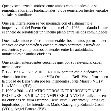
Que existen lazos históricos entre ambas comunidades que se
remontan a los años fundacionales, y que generaron fuertes vínculos
sociales y familiares.
Que esa interrelación se vio mermada con el aislamiento e
inoperatividad del Puerto Ocampo en el año 1966, quedando latente
el anhelo de restablecer un vínculo pleno entre las dos comunidades.
Que desde entonces fueron innumerables los intentos por mantener
canales de colaboración y entendimientos comunes, a través de
encuentros y compromisos bilaterales entre las autoridades
municipales de ambas ciudades.
Que existen antecedentes cercanos que, por su relevancia, caben
mencionarse:
 12/8/1990 - CARTA INTENCIÓN para un estudio técnico de
vinculación ferro-automotor Villa Ocampo – Bella Vista, firmada en
la ciudad de Bella Vista por los intendentes Jorge Massat (VO) y
Luis Mórtola (BV).
 1999 a 2001 – CUATRO FOROS INTERPROVINCIALES
PRO-PUENTE VILLA OCAMPO-BELLA VISTA realizados en
las ciudades de Villa Ocampo, Bella Vista, Corrientes y Santa Fe;
impulsados por los intendentes Mario Cracogna y Rolando Casali
(VO) y Ángel Bruzzo (BV).