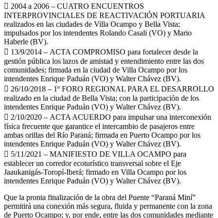
 2004 a 2006 – CUATRO ENCUENTROS
INTERPROVINCIALES DE REACTIVACIÓN PORTUARIA
realizados en las ciudades de Villa Ocampo y Bella Vista;
impulsados por los intendentes Rolando Casali (VO) y Mario
Haberle (BV).
 13/9/2014 – ACTA COMPROMISO para fortalecer desde la
gestión pública los lazos de amistad y entendimiento entre las dos
comunidades; firmada en la ciudad de Villa Ocampo por los
intendentes Enrique Paduán (VO) y Walter Chávez (BV).
 26/10/2018 – 1º FORO REGIONAL PARA EL DESARROLLO
realizado en la ciudad de Bella Vista; con la participación de los
intendentes Enrique Paduán (VO) y Walter Chávez (BV).
 2/10/2020 – ACTA ACUERDO para impulsar una interconexión
física frecuente que garantice el intercambio de pasajeros entre
ambas orillas del Río Paraná; firmada en Puerto Ocampo por los
intendentes Enrique Paduán (VO) y Walter Chávez (BV).
 5/11/2021 – MANIFIESTO DE VILLA OCAMPO para
establecer un corredor ecoturístico transversal sobre el Eje
Jaaukanigás-Toropí-Iberá; firmado en Villa Ocampo por los
intendentes Enrique Paduán (VO) y Walter Chávez (BV).
Que la pronta finalización de la obra del Puente “Paraná Miní”
permitirá una conexión más segura, fluida y permanente con la zona
de Puerto Ocampo; y, por ende, entre las dos comunidades mediante