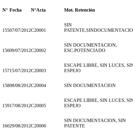
N°
Fecha
N°Acta
Mot. Retención
SIN
155
07/07/2012
C20001
PATENTE,SINDOCUMENTACI
SIN DOCUMENTACION,
156
09/07/2012
C20002
ESC.POTENCIADO
ESCAPE LIBRE, SIN LUCES, SI
157
15/07/2012
C20003
ESPEJO
158
08/08/2012
C20004
SIN DOCUMENTACION
ESCAPE LIBRE, SIN LUCES, SI
159
17/08/2012
C20005
ESPEJO
SIN DOCUMENTACION, SIN
160
29/08/2012
C20006
PATENTE